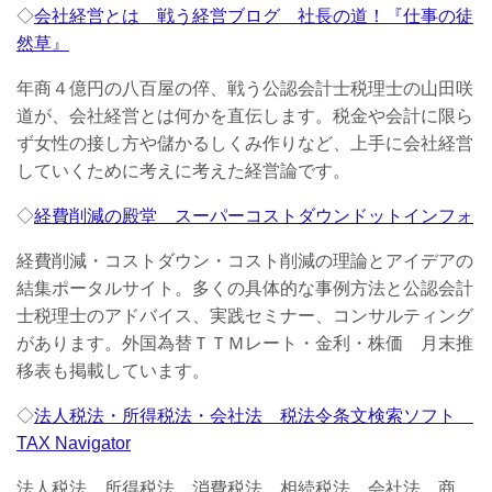
◇
会社経営とは 戦う経営ブログ 社長の道！『仕事の徒
然草』
年商４億円の八百屋の倅、戦う公認会計士税理士の山田咲
道が、会社経営とは何かを直伝します。税金や会計に限ら
ず女性の接し方や儲かるしくみ作りなど、上手に会社経営
していくために考えに考えた経営論です。
◇
経費削減の殿堂 スーパーコストダウンドットインフォ
経費削減・コストダウン・コスト削減の理論とアイデアの
結集ポータルサイト。多くの具体的な事例方法と公認会計
士税理士のアドバイス、実践セミナー、コンサルティング
があります。外国為替ＴＴＭレート・金利・株価 月末推
移表も掲載しています。
◇
法人税法・所得税法・会社法 税法令条文検索ソフト
TAX Navigator
法人税法、所得税法、消費税法、相続税法、会社法、商